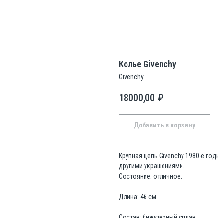
Колье Givenchy
Givenchy
18000,00
₽
Добавить в корзину
Крупная цепь Givenchy 1980-е год
другими украшениями.
Состояние: отличное.
Длина: 46 см.
Состав: бижутерный сплав